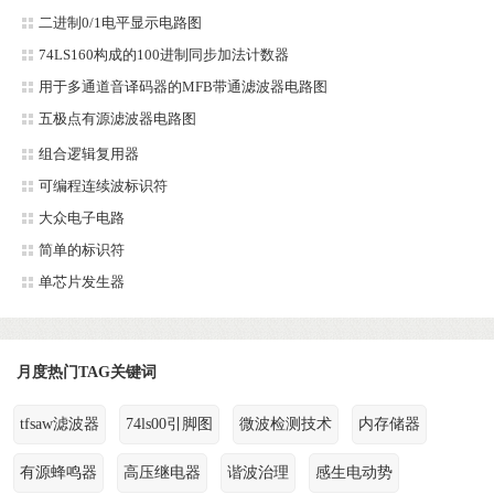
二进制0/1电平显示电路图
74LS160构成的100进制同步加法计数器
用于多通道音译码器的MFB带通滤波器电路图
五极点有源滤波器电路图
组合逻辑复用器
可编程连续波标识符
大众电子电路
简单的标识符
单芯片发生器
月度热门TAG关键词
tfsaw滤波器
74ls00引脚图
微波检测技术
内存储器
有源蜂鸣器
高压继电器
谐波治理
感生电动势