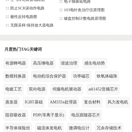
电子猫驱鼠电路
防止SCR误动作电路
103电针灸治疗仪原理图
极性反转电路图
键盘控制计数电路原理图
无限采样/保持放大器电路
月度热门TAG关键词
有源蜂鸣器
高压继电器
谐波治理
感生电动势
数模转换器
电动机综合保护器
功率磁芯
铁氧体磁珠
电镀工艺
双向电源
伺服电机驱动器
adi1452音频芯片
蒸发器
IGBT基础
AM335x处理器
复合材料
风力发电机
阻容吸收器
PDP(等离子显示)
电压跟随器芯片
半导体保险丝
磁流体发电机
微调电位计
冗余存储技术