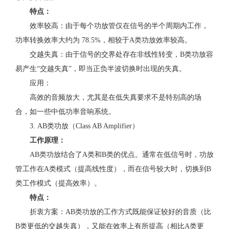
特点：
效率较高：由于每个功放管仅在信号的半个周期内工作，
功率转换效率大约为 78.5%，相较于A类功放效率较高。
交越失真：由于信号的交界处存在非线性转变，B类功放容
易产生“交越失真”，即当正负半波切换时出现的失真。
应用：
高效的音频放大，尤其是在低失真要求不是特别高的场
合，如一些中低功率音响系统。
3. AB类功放（Class AB Amplifier）
工作原理：
AB类功放结合了A类和B类的优点。通常在低信号时，功放
管工作在A类模式（提高线性度），而在信号较大时，切换到B
类工作模式（提高效率）。
特点：
折衷方案：AB类功放的工作方式既能保证较好的音质（比
B类更低的交越失真），又能在效率上有所提高（相比A类更