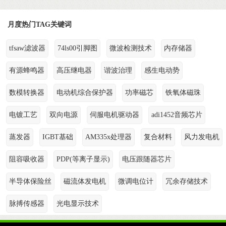
月度热门TAG关键词
tfsaw滤波器
74ls00引脚图
微波检测技术
内存储器
有源蜂鸣器
高压继电器
谐波治理
感生电动势
数模转换器
电动机综合保护器
功率磁芯
铁氧体磁珠
电镀工艺
双向电源
伺服电机驱动器
adi1452音频芯片
蒸发器
IGBT基础
AM335x处理器
复合材料
风力发电机
阻容吸收器
PDP(等离子显示)
电压跟随器芯片
半导体保险丝
磁流体发电机
微调电位计
冗余存储技术
脉搏传感器
光电显示技术