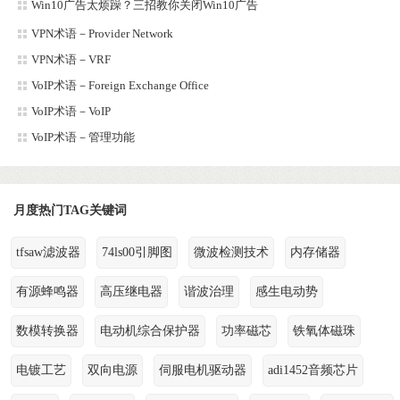
Win10广告太烦躁？三招教你关闭Win10广告
VPN术语－Provider Network
VPN术语－VRF
VoIP术语－Foreign Exchange Office
VoIP术语－VoIP
VoIP术语－管理功能
月度热门TAG关键词
tfsaw滤波器
74ls00引脚图
微波检测技术
内存储器
有源蜂鸣器
高压继电器
谐波治理
感生电动势
数模转换器
电动机综合保护器
功率磁芯
铁氧体磁珠
电镀工艺
双向电源
伺服电机驱动器
adi1452音频芯片