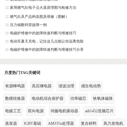
家用燃气灶电子点火器原理图与检修方法
燃气灶具产品构造图及维修（图解）
压力锅数码管故障一例
电磁炉维修中的故障快速判断与维修技巧
电动车夏天充电，记住这几点能让你远离危险
电磁炉维修中的故障快速判断与维修技巧分享
月度热门TAG关键词
有源蜂鸣器
高压继电器
谐波治理
感生电动势
数模转换器
电动机综合保护器
功率磁芯
铁氧体磁珠
电镀工艺
双向电源
伺服电机驱动器
adi1452音频芯片
蒸发器
IGBT基础
AM335x处理器
复合材料
风力发电机