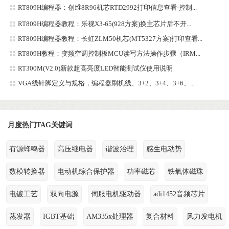
RT809H编程器：创维8R96机芯RTD2992打印信息查看-控制...
RT809H编程器教程：乐视X3-65(928方案)换主芯片后不开...
RT809H编程器教程：长虹ZLM50机芯(MT5327方案)打印查看...
RT809H教程：变频空调控制板MCU读写方法操作步骤（IRM...
RT300M(V2.0)新款超高亮度LED智能测试仪使用说明
VGA线针脚定义与规格，编程器刷机线、3+2、3+4、3+6、...
月度热门TAG关键词
有源蜂鸣器
高压继电器
谐波治理
感生电动势
数模转换器
电动机综合保护器
功率磁芯
铁氧体磁珠
电镀工艺
双向电源
伺服电机驱动器
adi1452音频芯片
蒸发器
IGBT基础
AM335x处理器
复合材料
风力发电机