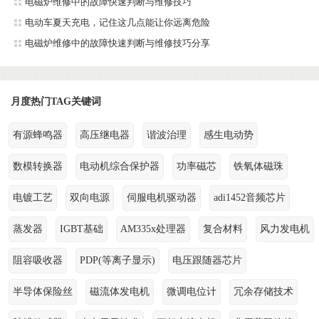
电磁炉维修中的故障快速判断与维修技巧
电动车夏天充电，记住这几点能让你远离危险
电磁炉维修中的故障快速判断与维修技巧分享
月度热门TAG关键词
有源蜂鸣器
高压继电器
谐波治理
感生电动势
数模转换器
电动机综合保护器
功率磁芯
铁氧体磁珠
电镀工艺
双向电源
伺服电机驱动器
adi1452音频芯片
蒸发器
IGBT基础
AM335x处理器
复合材料
风力发电机
阻容吸收器
PDP(等离子显示)
电压跟随器芯片
半导体保险丝
磁流体发电机
微调电位计
冗余存储技术