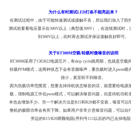
为什么有时测试LED灯条不能亮起来？
在测试过程中，由于可能快速测试或接触不良，所以我们加入了防
测试前要看电压显示在300V以上（典型值309V），在连续测试时
到300V以上，此时再去测试并保证接触良好即可。
关于RT300M空载/轻载时微噪音的说明
RT300M采用了CR5822电源芯片，有skip cycle跳周期，也就是
轻载PFM模式，这两种状态下会有音频噪声，重负载时进入pwm模
很小，甚至听不到噪音。
因为负载功率范围宽，想要去掉待机状态噪音的话，就需要给电源
载，强制电源工作在pwm模式，可以解决噪音问题，但是待机功耗
本也会增加不少。另一个解决方法是R15和R20都不安装，噪音可以
整机的极限功率会有所下降。如果用户非常介意噪音问题，可以自
旁边的R15/R20两颗电阻(序列号111以后的均已去掉电阻