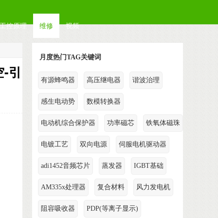
工控原理
维修
视频
月度热门TAG关键词
空-引
有源蜂鸣器
高压继电器
谐波治理
感生电动势
数模转换器
电动机综合保护器
功率磁芯
铁氧体磁珠
电镀工艺
双向电源
伺服电机驱动器
adi1452音频芯片
蒸发器
IGBT基础
AM335x处理器
复合材料
风力发电机
阻容吸收器
PDP(等离子显示)