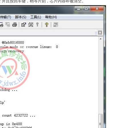
lk 409612 并且按回车键，稍等片刻，芯片内容即被清空。